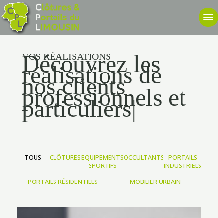
Découvrez les
VOS RÉALISATIONS
réalisations de
nos clients
professionnels et
particuliers
|
TOUS
CLÔTURES
EQUIPEMENTS
OCCULTANTS
PORTAILS
SPORTIFS
INDUSTRIELS
PORTAILS RÉSIDENTIELS
MOBILIER URBAIN