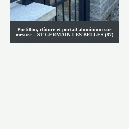
Portillon, clôture et portail aluminium sur
mesure – ST GERMAIN LES BELLES (87)