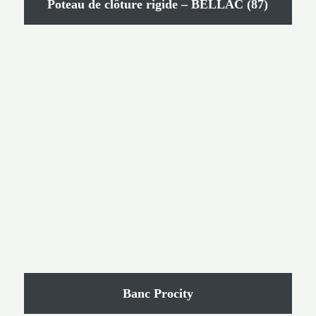
Poteau de clôture rigide – BELLAC (87)
Banc Procity