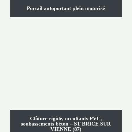
Portail autoportant plein motorisé
Clôture rigide, occultants PVC,
soubassements béton – ST BRICE SUR
VIENNE (87)